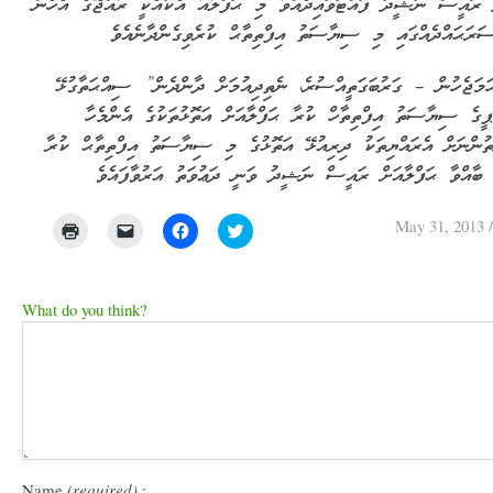
 ރައީސް ނަޝީދު ފައްޓަވައިދެއްވާ މި ޙަފްލާއާ އެކުއެކީ ރާއްޖޭގެ އެހެން
ަމަޖެހުން – ގަރުބަގަތީއްސުރެ، ނެތިދިއުމަށް ދާންދެން” ސިއްޙަތާގުޅޭ
ޕީގެ ސިޔާސަތު އިފްތިތާހް ކުރާ ޙަފްލާއަށް އަތޮޅުތަކުގެ އެންމެހާ
ތުންނަށް އެރައްޔިތަކު ދިރިއުޅޭ އަތޮޅުގެ މި ސިޔާސަތު އިފްތިތާޙް ކުރާ
 ބާއްވާ ޙަފްލާއަށް ރައީސް ނަޝީދު ވަނީ ދަޢުވަތު އަރުވާފައެވެ
May 31, 2013
Click
Click
Click
Click
to
to
to
to
print
email
share
share
(Opens
a
on
on
in
link
Facebook
Twitter
new
to
(Opens
(Opens
What do you think?
window)
a
in
in
friend
new
new
(Opens
window)
window)
in
new
window)
Name
(required)
: