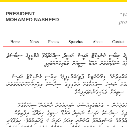
“We
PRESIDENT
MOHAMED NASHEED
pro
Home
News
Photos
Speeches
About
Contact
ޕީގެ ރިޔާސީ ކެންޑިޑޭޓް ރައީސް ނަޝީދު ސިއްޙަތާގުޅޭ އެމްޑީޕީގެ ސިޔާސަތު
ތާޙް ކޮށްދެއްވުމަށް އައްޑޫ ސިޓީއަށް ވަޑައިގަންނަވައިފި
ރައްޔިތުންގެ ޑިމޮކްރެޓިކް ޕާޓީ)އެމްޑީޕީ(ގެ ރިޔާސީ ކެންޑިޑޭޓް ރައީސް
މަދު ނަޝީދު ސިއްޙަތާގުޅޭ އެމްޑީޕީގެ ސިޔާސަތު އިފްތިތާޙްކޮށްދެއްވުމަށް،
 ސިޓީއަށް ވަޑައިގަންނަވައިފިއެވެ
ަމަޖެހުން – ގަރުބަގަތީއްސުރެ، ނެތިދިއުމަށް ދާންދެން”ސިއްހަތާގުޅޭ
ީޕީގެ ސިޔާސަތު ރައީސް ނަޝީދު އައްޑޫ ސިޓިގެ ހިތަދޫގަ އިފްތިތާޙް
ކޮށްދެއްވުމުގެ ރަސްމިއްޔާތު އޮންނާނީ މިއަދު ހަވީރު 4 ޖަހާއިރުއެވެ. ހިތަދޫގައި