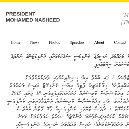
“MD
PRESIDENT
MOHAMED NASHEED
[Th
Home
News
Photos
Speeches
About
Contact
 މުޙައްމަދު ނަޝީދުގެ ކެންޑިޑަސީ ސައްޙަކަމަށާއި ކެންޑިޑޭޓުންގެ ނަންތައް
ުކުރުމަށް ނިންމަވައިފި
ސެޕްޓެމްބަރު 7 ގައި ބާއްވާ ރިޔާސީ އިންތިހާބުގައި ވާދަކުރެއްވުމަށް
ރައްޔިތުންގެ ޑިމޮކްރަޓިކް ޕާޓީގެ ރިޔާސީ ކެންޑިޑޭޓް ރައީސް މުޙައްމަދު
ނަޝީދު އިލެކްޝަންސް ކޮމިޝަނަށް ހުށަހަޅުއްވައިފައިވަނީ 18 ޖުލައި 2013
ުވަހުއެވެ. އަދި އިލެކްޝަންސް ކޮމިޝަނުން އަންގަވާފައިވަނީ ކެންޑިޑަސީ
ފޯމު ހުށަހެޅޭތާ 5 ދުވަސް ތެރޭގައި ކެންޑިޑަސީއާ ގުޅޭ ގޮތުން އެއްވެސް
ލައެއް ހުށަހެޅިފައިނުވާނަމަ ކެންޑޭޓުގެ ޝަރުތު ހަމަވާކަމަށް ކަމަށް
ން ކުރައްވާނެކަމަށެވެ. ރައީސް މުޙައްމަދު ނަޝީދުގެ ކެންޑިޑަސީއާއި