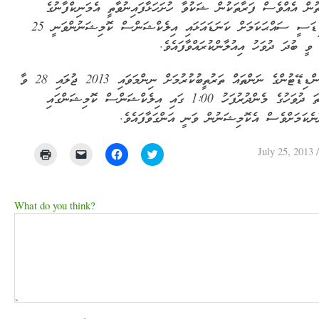
ތުން އެއްވެސް ފަރާތަކުން ޝަކުވާ ހުށަހަޅާފައިނުވާތީ އެމަނިކްފާނުގެ
ކެންޑިޑަސީ ސައްޙަކަމަށް ކަނަޑައަޅައި އިލެކްޝަންސް ކޮމިޝަނުންވަނީ 25
 ވީ ބުދަ ދުވަހު އިއުލާންކުރައްވާފައެވެ.
އަދި ންޑިޑޭޓުންގެ ނަންތައް ތަރުތީބުކުރުމަށް ނިންމަވައި 2013 ޖުލައި 28 ވާ
އާދީއްތަ ދުވަހުގެ މެންދުރުފަހު 1:00 ގައި އިލެކްޝަންސް ކޮމިޝަންގައި
ނެކަމަށްވެސް އެކޮމިޝަނުން ވަނީ އަންގަވާފައެވެ.
July 25, 2013
Click
Click
Click
Click
to
to
to
to
print
email
share
share
(Opens
a
on
on
in
link
Facebook
Twitter
new
to
(Opens
(Opens
What do you think?
window)
a
in
in
friend
new
new
(Opens
window)
window)
in
new
window)