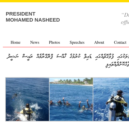
“Di
PRESIDENT
MOHAMED NASHEED
off
Home
News
Photos
Speeches
About
Contact
މުލަކުގައި ފުޅާގޮތެއްގައި ޑައިވް ކުރުމުގެ ޚާއްސަ ޕްރޮގްރާމެއް ރައީސް ނަޝީދު
ާޙްކޮށްދެއްވައިފި