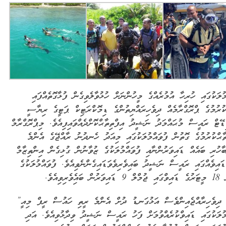
މުލަކުގައި ހުރިހާ އުމުރެއްގެ މީހުންނަށް ހުޅުވާލެވިގެން ފުޅާގޮތެއްފައި
ކުރުމުގެ ޕްރޮގްރާމެއް ދިވެހިރައްޔިތުންގެ ޑިމޮކްރަޓިކް ޕަޓީގެ ރިޔާސީ
ޑޭޓް ރައީސް މުޙައްމަދު ނަޝީދު އިފްތިތާޙްކޮށްދެއްވައިފިއެވެ. މިޕްރޮގްރާމް
ތާޙްކުރުމުގެ ގޮތުން ފުވައްމުލަކުގައި މިއަދު ހެނދުނު ރާއްޖޭގެ އެންމެ
ބާހުރި ބައެއް ޑައިވަރުންނާއި ފުވައްމުލަކުގެ ޒުވާނުން ގުޅިގެން އިންތިޒާމް
ައިވެއްގައި ރައީސް ނަޝީދު ބައިވެރިވެވަޑައިގެންނެވިއެވެ. ފުވައްމުލަކުގެ
ް ބައެިވެރިވިއެވެ.
ދިވެހިރާއްޖެއިންވެސް އަޅުގަނޑު ދުށް އެންމެ ރީތި ހައުސް ރީފް މިއީ”
މުލަކުގައި ޑައިވްކުރެއްވުމަށް ފަހު ރައީސް ނަޝީދު ވިދާޅުވިއެވެ. އަދި