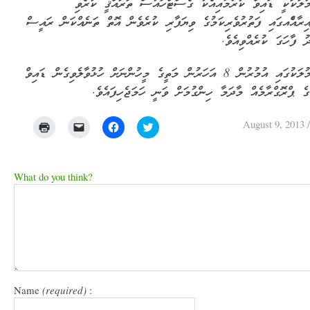
މުލަކަކީ ޑައިވް ކުރުމާއިއެކު ގެސްޓްހައުސް ތަރައްޤީ ކުރެވި
އިރާއެްއގައި ފަތުރުވެރިކަމުގެ ވިޔަފާރި ކުރެވެން އޮތް ތަނެއްކަން ރައީސް
 ފާހަގަ ކުރެއްވިއެވެ.
ފުވައްމުލަކުގައި އުމުރުން 8 އަހަރުން މަތީގެ މީހުންނަށް ހުޅުވާލެވިގެން ޑައިވް
ގެ ޕްރޮގްރާމެއް މާދަމާ ހިންގުމަށް ވަނީ ހަމަޖެހިފައެވެ.
August 9, 2013
Click
Click
Click
Click
to
to
to
to
print
email
share
share
(Opens
a
on
on
in
link
Facebook
Twitter
new
to
(Opens
(Opens
What do you think?
window)
a
in
in
friend
new
new
(Opens
window)
window)
in
new
window)
Name
(required)
: