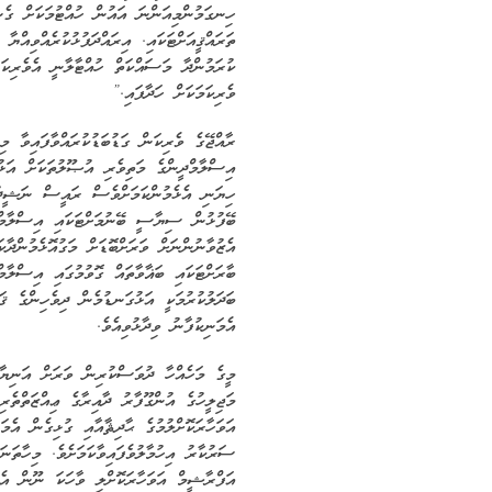
ހިނގަމުންމިއަންނަ އައުން ހުއްޓުމަކަށް ގެނ
ތަރައްޤީއަށްޓަކައި. އިރައްދަފުޅުކުރެއްވިއްޔާ
ކުރަމުންދާ މަސައްކަތް ހުއްޓާލާނީ އެވެރިކަނ
ވެރިކަމަކަށް ހަދާފައި.”
ރާއްޖޭގެ ވެރިކަން ގަޑުބަޑުކުރައްވާފައިވާ މި
އިސްލާމްދީންގެ މަތިވެރި އުޞޫލުތަކަށް އަޅު
ހިޔަނި އެޅެމުންކަމަށްވެސް ރައީސް ނަޝީދު 
ބޭފުޅުން ސިޔާސީ ބޭނުމަށްޓަކައި އިސްލާމްދީ
އެޒުވާނުންނަށް ވަރަށްބޮޑަށް މަގުއޮޅެމުންދާކަ
ބާރަށްޓަކައި ބަޣާވާތައް ގޮވުމުގައި އިސްލާމ
ބަދަލުކުރުމަކީ އަޅުގަނޑުމެން ދިވެހިންގެ ޤައ
އެމަނިކުފާނު ވިދާޅުވިއެވެ.
މީގެ މަހެއްހާ ދުވަސްކުރިން ވަރަށް އަނިޔާވެ
މަޖިލީހުގެ އުންގޫފާރު ދާއިރާގެ ޢިއްޒަތްތ
އަވަހާރަކޮށްލުމުގެ ޙާދިޘާއާއި ގުޅިގެން އެމަ
ސަރުކާރު އިހުމާލުވެފައިވާކަމަށެވެ. މިހާތަ
އަފްރާޝީމް އަވަހާރަކޮށްލި ވާހަކަ ނޫން އެހެ