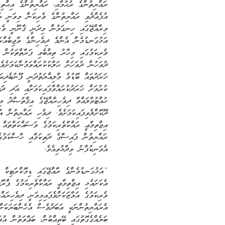
ރައްޔިތުންގެ ރުޙުމާއި، ރައްޔިތުންގެ އިޙްތި
އުފެއްދެވި ރައްޔިތުންގެ ވެރިކަން މިވަނީ ބަޣ
މިރާއްޖޭގައި ހިނގަމުން މިދަނީ ޤާނޫނީ ވެރި
އަޅުގަނޑުމެން އެންމެ ދިވެހިންގެ ވާޖިބެއްކަ
ވެރިކަމުގައި މިހާރު ތިއްބެވި ފަރާތްތަކުން 
ދުވަހުން ދުވަހަށް ޙަލާކުކުރައްވަމުންކަމަށެވެ
ޚަރަދުތައް ބޮޑުވެ މާލިއްޔަތުދަނީ ފޫނުބެދިކަ
ކުރުމަށް ޚަރަދުކުރައްވާފައިކަމަށާއި އަދި ދަ
ހުއްޓުވާލައްވާ ދިވެހިރާއްޖޭގެ އިޤްތުޞާދު މި
ދޫކޮށްލެވިފައިކަމަށެވެ. ދިވެހި ރައްޔިތުން އ
އިޖްތިމާޢީ ރައްކާތެރިކަމުގެ މަސައްކަތްތައް
ރައްޔިތުން ފައިސާގެ ދަތިކަމާއި ހާސްކަމުގެ
އެމަނިކުފާނު ވިދާޅުވިއެވެ.
“އަޅުގަނޑުމެންގެ ރާއްޖޭގައި ޑިމޮކްރަޓިކް ވ
އެކަށައެޅި އިޖްތިމާޢީ ރައްކާތެރިކަމުގެ ޕްރޮ
ވެރިކަމުގެ އަމާޒަކަށްވެފައިމިވަނީ ދިވެހިރައ
އެރައްޔިތުންނަކީ އަބަދުވެސް އެހެންބަޔަކަށް
ބަޔެއްގެގޮތުގައި ބޭތިއްބުން. ބަޣާވަތުން އުފ