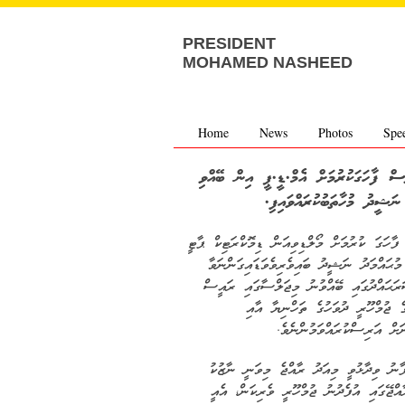
PRESIDENT
MOHAMED NASHEED
Home
News
Photos
Spe
ްހޫރީ ދުވަސް ފާހަގަކުރުމަށް އެމް.ޑީ.ޕީ އިން ބޭއްވި
ޝީދު މުހާތަބުކުރައްވައިފި.
ރީ ދުވަސް ފާހަގަ ކުރުމަށް މޯލްޑިވިއަން ޑިމޮކްރަޓިކް ޕާޓީ
ައްމަދު ނަޝީދު ބައިވެރިވެވަޑައިގަންނަވާ
ރަޙައްދުގައި ބޭއްވުނު މިޖަލްސާގައި ރައީސް
ެ ޖުމްހޫރީ ދުވަހުގެ ތަހްނިޔާ އާއި
ަށް އަރިސްކުރައްވަމުންނެވެ.
ފާނު ވިދާޅުވީ މިއަދު ރާއްޖެ މިވަނީ ނާޒުކު
ާއްޖޭގައި އުފެދުނު ޖުމްހޫރީ ވެރިކަން، އެއީ