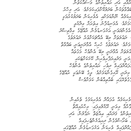
ރާމާއި އަދި ރައްޔިތުންގެ މަސައްކަތުން
ާވާތަކުން ބަދަލުކޮށްފައިކަމަށެވެ. އަދި މިހާރު
ކަމެއް ނޫންކަމަށާއި އެވެރިކަން ބަދަލުކުރުމަކީ
މަށެވެ. އެމަނިކުފާނު އިތުރަށް ވިދާޅުވީ
އެގެންދަވަނީ އަޅުގަނޑުމެން ރާއްޖޭގެ އިޤްތިޞާދު
. ދައުލަތަށް ލިބޭ އެއްޗަކަށްވުރެ ދައުލަތުގެ
މަށެވެ. ދައުލަތުގެ ހުރިހާ އާމްދަނީވަނީ ބަޣާވާތް
އުލަތަށް އާމްދަނީ ލިބޭ އެންމެހާ މަގުތައް
ވަނީ މަދުވިޔަފާރިވެރިން ކޮޅަކަށްޓަކައި
ުފައްދާފައިވާ ދިވެހި ރައްޔިތުންގެ އެންމެހާ
 މިދަނީ ރޫޅިގެންކަމަށެވެ. މީގެ ބޭނުމަކީ ރާއްޖޭގެ
ގެތެރޭގައި ބެއްތިއްބުން ކަމަށްވެސް
ެރިކަމެއް އުފައްދާ އެވެރިކަމުގެ ތެރެއިން
ގްރާމް މިވަނީ ރޫޅާލެވިފައި. މިހާރުމިއޮތް
ްޔިތުންގެ ޤަދަރާއި ޢިއްޒަތް ނަގާލުން. އަދި
 ބަރޯސާވެގެން ދިރިއުޅެންޖެހިފައިވާ
ައްދާފައިވާ ވެރިކަން އަޅުގަނޑުމެން ރާއްޖޭގައި