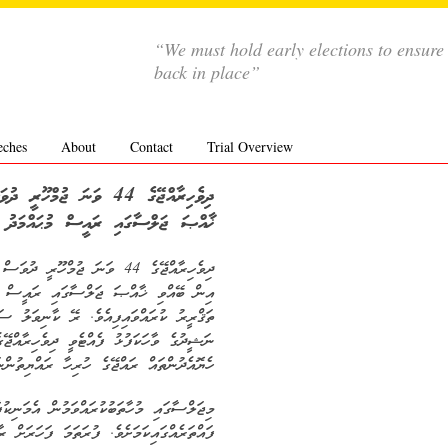
“We must hold early elections to ensure
back in place”
eches
About
Contact
Trial Overview
ދިވެހިރާއްޖޭގެ 44 ވަނަ ޖުމ
ޚާއްޞަ ޖަލްސާގައި ރައީސް މުޙައްމަދު ނަ
ދިވެހިރާއްޖޭގެ 44 ވަނަ ޖުމްހޫ
އިން ބޭއްވި ޚާއްޞަ ޖަލްސާގައި ރައީސް މުޙ
ތަޤްރީރު ކުރައްވައިފިއެވެ. ރޭ ކާނިވަލު ސަ
ނަޝީދުގެ ވާހަކަފުޅު ފެއްޓެވީ ދިވެހިރާއްޖޭގ
ހެޔޮއެދުންތައް ރައްޖޭގެ ހުރިހާ ރައްޔިތުންނ
މިޖަލްސާގައި މުހާތަބުކުރައްވަމުން އެމަނިކު
ފައްތަރެއްގައިކަމަށެވެ. ފުރަތަމަ ފަހަރަށް ރ