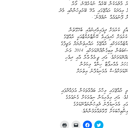
ރު މާލެއަކުން ބޭރެއް ނުކުރެވޭނެ. ވޯރާ
ށް މިއަދަކު ރައްޖޭގައި އުޅޭ ބޭރުމީހުންނާއި މެދު
ން ފޮނުވައެއް ނުލެވޭނެ”.
ޤީ ކުރުމަށް ދީފައިވާދިނުމާއި ބެހޭގޮތުން
ުރުމަށް ހެދިފައިވާ ކޮންޓްރެކްޓްއަކީ ރާއްޖޭގެ
ްޓެއްކަމަށާއި ރާއްޖޭގެ ރައްޔިތުންނަށް ވަޒީފާގެ
ފުރުޞަތުތަކާއި ތަރައްޤީ އެކޮންޓްރެކްޓްގެ ސަބަބުން ލިބިގެންދާނޭކަމަށާއި 2014 ވަނަ
ާނޭކަމަށެވެ. އަދި ޖީ.އެމް.އާރް އާއި ދިވެހި
ާރާއި އެކުގައި ކުރިއަށް އޮތް 25 އަހަރު އެއާރޕޯޓް ހިންގާ މިކަމުން
ާނޭކަމަށްވެސް އެމަނިކުފާނު އިތުރަށް
 ރާއްޖޭގައި މިހާރު ބަޣާވާތަކުން އުފައްދާފައި
ެވެ. އަދި މިވެރިކަން ނިމުމަކަށް ގެނައުމުގެ
ައި އެމަނިކުފާނު ދެމިހުންނަވާނޭކަމުގެ
ްތިޚާބަކަށް ގޮވާލައްވަމުންނެވެ.
Click
Click
Click
Click