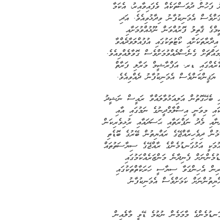
ފަހުން ދުވަސްތަކެއް ވެފައިވާއިރު، އެކަމާ
ަށްވެސް އެމަނިކުފާނު ވިދާޅުވިއެވެ. އަދި
ގެ ޤާތިލު ފޮރުއްވަން ނޫޅުއްވުމަށާއި
ިދާރާތަކަށާއި ކޯޓުތަކުގައި އުފުއްލަވާދެއްވާ
ްޗަށް ގެނެސްދެއްވުމަށްވެސް ގޮވާލެއްވިއެވެ.
ކާރެއްގައި ޑރ. އަފްރާޝީމް މަރާލި ފަރާތް
ޔަޤީންކަންވެސް އެމަނިކުފާނު ދެއްވިއެވެ.
ި ބެހޭގޮތުން އަލިއަޅުވާލައްވާ ރައީސް ނަޝީދު
ަކައި މިވަނީ އިސްލާމްދީނުގެ ނަމުގައި އާއި
ްނާއި މެދު ނަފްރަތާއި ޙަސަދައާއި ރުޅިވެރިކަން
ަމުން ދިވެހިރާއްޖޭގެ ރައްޔިތުން ބޭރުގެ ބޮޑެތި
އުމަކީ އަޅުގަނޑުމެންގެ ރާއްޖޭގެ ސިޔާސަތުތައް
ުމެންނަށް ފެނިދާނެ މަންޒަރެއްކަމުގައި
ރިން އެހިންގަވާ ސިޔާސީ ހަރަކާތްތަކުގައި
ޔިތުންނަށް ކަމަށްވެސް އެމަނިކުފާނު
ނޑުމެންގެ މާމަމެން ނުކުމެ ޑޭވީ މާލެއިން