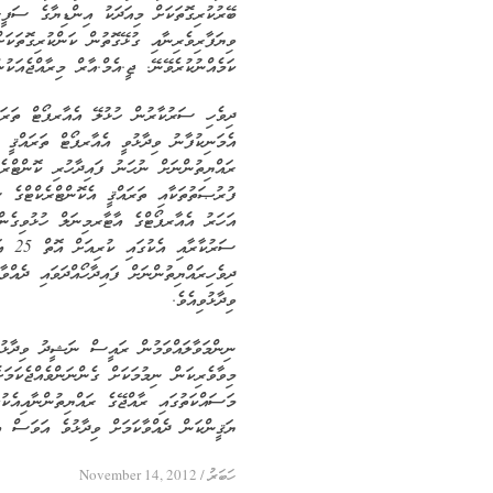
ބޭރުކުރިގޮތަކަށް މިއަދަކު އިންޑިޔާގެ ސަފީ
ވިޔަފާރިވެރިނާއި ގުޅޭގޮތުން ކަންކުރިގޮތަކަ
ކަމެއްނުކުރެވޭނޭ. ޖީ.އެމް.އާރް މިރާއްޖެއަކު
ދިވެހި ސަރުކާރުން ހުޅުލޭ އެއާރޕޯޓް ތަރައް
އެމަނިކުފާނު ވިދާޅުވީ އެއާރޕޯޓް ތަރައްޤީ ކ
ރައްޔިތުންނަށް ނުހަނު ފައިދާހުރި ކޮންޓްރެކ
އަހަރު އެއާރޕޯޓްގެ އާޓާރމިނަލް ހުޅުވިގެންދ
ސަރުކ
ދިވެހިރައްޔިތުންނަށް ފައިދާހޯއްދަވައި ދެއްވ
ވިދާޅުވިއެވެ.
ނިންމަވާލައްވަމުން ރައީސް ނަޝީދު ވިދާޅުވީ
މިވާވެރިކަން ނިމުމަކަށް ގެންނަންވެއްޖެކަމަށ
މަސައްކަތުގައި ރާއްޖޭގެ ރައްޔިތުންނާއިއެކުގ
ޔަޤީންކަން ދެއްވާކަމަށް ވިދާޅުވެ އަވަސް އިނ
November 14, 2012
/
ހަބަރު