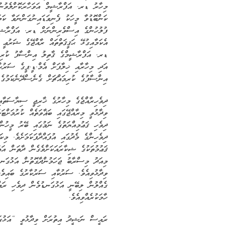
މިހާރު ޑރ. އަފްރާޝީމް އަވަހާރަކޮށްލެވުނު 
ކަންބޮޑުވާ މީހަކު ފެނިވަޑައިނުގަންނަވާ ކަމ
ފުލުހުންގެ އިސްވެރިންނަށް ޑރ. އަފްރާޝީމް
އެކަމާއިގުޅޭ ޙަޤީޤަތްތައް ރާއްޖޭގެ ޝަރުޢީ އ
ޑރ. އަފްރާޝީމްގެ ޤާތިލު އިންސާފު ކުރިމައ
އަދި މިހާރާއި ޚިލާފަށް އެމް.ޑީ.ޕީގެ ސަރު
އިންސާފުގެ ކުރިމައްޗަށް ގެނެސްދޭނެކަމުގެ 
ދިވެހިރާއްޖެގެ މިހާރުގެ ޚާރިޖީ ސިޔާސަތާއ
ވިދާޅުވީ މިރާއްޖޭގައި ބަޣާވަތެއް ކުރުމަށްޓ
ދިވެހި ޤަޢުމިއްޔަތުގެ ނަމުގައި ބޭރު މީހުނ
ދިވެހިންގެ މެދުގައި އުފައްދާފަކަމަށެވެ. މިކ
ޤަޢުމުތަކުގެ ޝިކާރައަކަށްވެގެން ދާތަން އަ
މިއަދު މިސްރާބު ޖަހަމުންދާގޮތުން އަޅުގަނޑ
ވިދާޅުވިއެވެ. ސަރުކާއި ސަރުކާރުގެ ބައިވެ
ގެއްލުން ލިބޭނީ އަޅުގަނޑުމެން ދިވެހި ރައް
ހާމަކުރެއްވިއެވެ.
ރައީސް ނަޝީދު އިތުރަށް ވިދާޅުވީ “އަޅުގަ