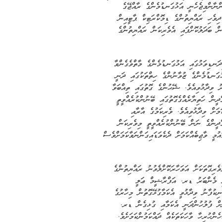
ްނާންމިޖެހެނީ އަޅުގަނޑުމެންގެ ރާއްޖޭގެ
 ދިވެހި ރައްޔިތުންގެ ޑިމޮކްރަޓިކް ޕާޓީއިން
ް ބަދަލުކޮށްފައި އެވެރިކަން ރައްޔިތުންގެ
ދަނޑިވަޅުގައި އަޅުގަނޑުމެންގެ މާތްވެގެންވާ
ގަނޑުމެންގެ ޒުވާނުންގެ ހިތްތަކުގައި ދަނީ
ވިދާޅުވިއެވެ. ޝޭޙުންގެ ގޮތުގައި ތިއްބަވާ
ން ހަތިޔާރެއްގެގޮތުގައި ބޭނުންކުރެއްވީތީ
މަށް ވިދާޅުވިއެވެ. ވެރިކަމުގެ އާރާއި
ްދީންގެ ނަން ބޭނުންކުރެއްވީތީ މިވެރިކަން
ުމީ ވާޖިބެއްކަމަށް ދެކެވަޑައިގަންނަވާކަމަށްވެސް
ރިގޮތަކަށް އަވަހާރަކޮށްލެވުނު ރައްޔިތުންގެ
ެރި މެންބަރު ޑރ. އަފްރާޝީމް ޢަލީ
ނިކުފާނު ވިދާޅުވީ އެކަމާގުޅޭގޮތުން މިހާރުގެ
ނަށް ފުލުހުންދަނީ އެކަމާއި ގުޅިގެން ޑރ.
ންހުރިހާ ވާހަކަތަކެއް ދައްކަމުންކަމަށެވެ.