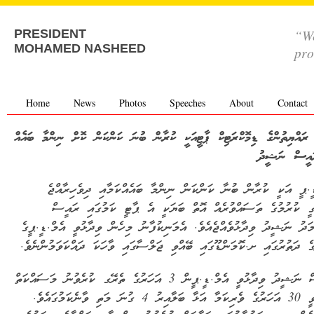
“We
PRESIDENT
MOHAMED NASHEED
pro
Home
News
Photos
Speeches
About
Contact
 ރައްޔިތުންގެ ޑިމޮކްރަޓިކް ޕާޓީއަކީ ކުރާން ބުނަ ކަންކަން ކޮށް ނިންމާ ބައެއް
ީސް ނަޝީދު
ީ.ޕީ އަކީ ކުރާން ބުނާ ކަންކަން ނިންމާ ބައެއްކަމާއި ދިވެހިރާއްޖެ
ގީ ކުރުމުގެ ތަސައްވުރެއް އޮތް ބަޔަކީ އެ ޕާޓީ ކަމުގައި ރައީސް
މަދު ނަޝީދު ވިދާޅުވެއްޖެއެވެ. އެމަނިކުފާނު މިހެން ވިދާޅުވީ އެމް.ޑީ.ޕީގެ
ގެ ދަތުރުގައި ށ.ކޮމަންޑޫގައި ބޭއްވި ޖަލްސާގައި ވާހަކަ ދައްކަވަމުންނެވެ.
ރައީސް ނަޝީދު ވިދާޅުވީ އެމް.ޑީ.ޕީން 3 އަހަރުގެ ތެރޭގ ކުރެވުނު މަސައްކަތް
ފާއިތުވީ 30 އަހަރުގެ ވެރިކަމާ އަޅާ ބަލާއިރު 4 ގުނަ މަތި ވާނެކަމުގައެވެ.