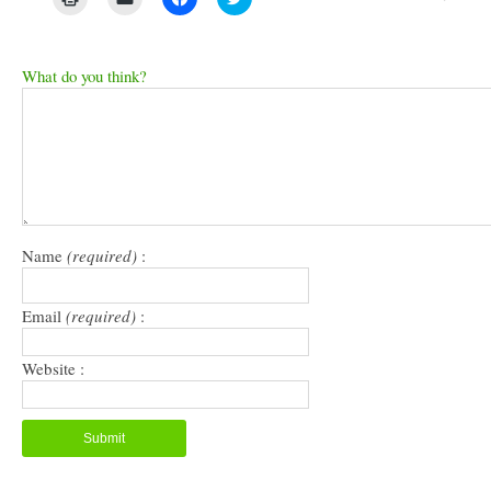
to
to
to
to
print
email
share
share
(Opens
a
on
on
in
link
Facebook
Twitter
new
to
(Opens
(Opens
What do you think?
window)
a
in
in
friend
new
new
(Opens
window)
window)
in
new
window)
Name
(required)
:
Email
(required)
:
Website :