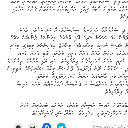
ެމް.ޑީ.ޕީ ސަރުކާރުގައި ތައާރަފް ކުރެވުނު އިޖްތިމާޢީ ރައްކާތެރި ކަމުގެ
ރާމްގެ ތެރެއިން އެތައް ދިވެހި ރައްޔިތުންނާ އަޅާލެވެން ފެށުނު ކަމުގައި
ިއެވެ.
ީ.ޕީ ސަރުކާރުގެ މައިގަނޑު ސިޔާސަތުތަކށް އަލި އަޅުވައި ވާހަކަ
ދައްކަވަމުން 65 އަހަރުން މަތީގެ ދޮށީ އުމުރުގެ މީހުންނަށް ޕެންޝަން ހައްގު
ށް ރައީސް ނަޝީދު ވިދާޅުވިއެވެ. މިރާއްޖެ ދިވެހިންނަށް ލިބިފައި މިވަނީ
ުމުރުގެ މީހުން މަހަށް ފަރަށް ފުރީތީ ކަމަށާއި، އޮޑި ފަހަރު ބަނދެ،
 ހެދީތީ ކަމަށް އެމަނިކުފާނު ވިދާޅުވިއެވެ. އަދި ދޮށީ އުމުރުގެ މީހުންނަށް
ޕީ ސަރުކާރުން ދޭން ފަށާފައިވާ ޕެންޝަން މިހާރު ރައްޔިތުންގެ މަޖިލިސް
ރިކޮށް ވަކި ގާނޫނެއްގެ ދަށުން ދޭން ފަށާފައިވާ ކަމަށާއި،
ކުރެއްވިއްޔާ އަބަދުވެސް އެ ޕެންޝަން ދެވެމުންދާނޭ ކަމަށް ރައީސް
 ވިދާޅުވިއެވެ.
ޑޫއަށްފަހު ރައީސް ނަޝީދާއި ވައުދުގެ ދަތުރުގެ ބައިވެރިން ދަތުރު
ށް ހަމަޖެހިފައިވަނީ ށ.ޅައިމަގު، ނަރުދޫ އަދި ފޯކައިދޫއަށެވެ.
November 24, 2012
Click
Click
Click
Click