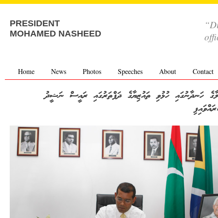
“Di
PRESIDENT
MOHAMED NASHEED
off
Home
News
Photos
Speeches
About
Contact
ލާގެ ހަނދާނުގައި ހުޅުވި ތައުޒިޔާގެ ދަފްތަރުގައި ރައީސް ނަޝީދު
ައްވައިފި