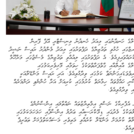
ލާގެ ހަނދާނުގައި މިއަދު ހެނދުނު މިނިސްޓްރީ އޮފް ފޮރިން
ރޒްގައި ހުޅުވި ތައުޒިޔާގެ ދަފްތަރުގައި މިއަދު މެންދުރު ރައީސް ނަޝީދު
ރައްވައިފިއެވެ. އެ ދަފްތަރުގައި ލިއުއްވި ތައުޒިޔާގެ މެސެޖުގައި މަރްހޫމް
ލާގެ އާއިލާއާއި ގާތްފަރާތްތަކުގެ ހިތަމާއި މޮޅިވެރިކަމުގައި
ރިވެވަޑައިގަންނަވާ ކަމުގައި ވިދާޅުވިއެވެ. އަދި ރައީސް މަންޑޭލާއަކީ
ނީ ހައްޤުތައް ހިމާޔަތް ކުރުމުގައި ކުރިއަށް އަރާ ހުންނެވި ދަންމަރެއް
އި ވިދާޅުވިއެވެ.
 އެފްރިކާގެ ނަސްލީ އިމްތިޔާޒުތައް ނައްތާލައި އިންސާނުންގެ
ތަކުގެ މެދުގައި ޑިމޮކްރަސީއާއި ޢަދުލު އިންސާފާއި ހަމަހަމަކަމުގައި
ލާތް ކުރުމަށް މަންޑޭލާ ކުރެއްވި މަތިވެރި މަސައްކަތްޕުޅަށް ތަޢުރީފް
ިއެވެ.