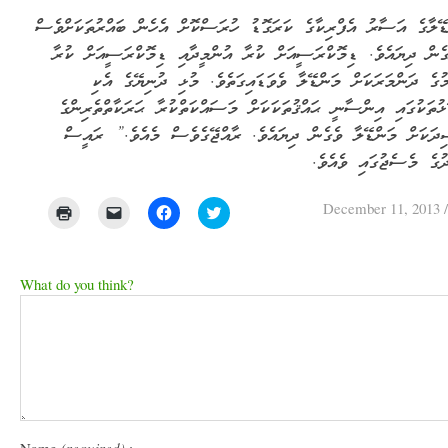
ޭލާގެ އަސާރު އެފްރިކާގެ ކަރަގޮޑު ހުރަސްކޮށް އެހެން ބައްރުތަކަށްވެސް
ގެން ދިޔައެވެ. ޑިމޮކްރަސީއަށް ކުރާ އުންމީދާއި ޑިމޮކްރަސީއަށް ކުރާ
މުގެ ދަންމަރަކަށް މަންޑޭލާ ވެވަޑައިގަތެވެ. މުޅި ދުނިޔޭގެ އެކި
ޅުތަކުގައި އިންސާނީ ޙައްޤުތަކަކަށް މަސައްކަތްކުރާ ޙަރަކާތްތެރިންގެ
ދަކަށް މަންޑޭލާ ވެގެން ދިޔައެވެ. ރާއްޖޭގެވެސް މެއެވެ.” ރައީސް
ގެ މެސެޖުގައި ވެއެވެ.
December 11, 2013
Click
Click
Click
Click
to
to
to
to
print
email
share
share
(Opens
a
on
on
in
link
Facebook
Twitter
new
to
(Opens
(Opens
What do you think?
window)
a
in
in
friend
new
new
(Opens
window)
window)
in
new
window)