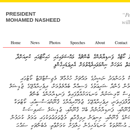
“Pe
PRESIDENT
MOHAMED NASHEED
wil
Home
News
Photos
Speeches
About
Contact
ލެ ކޯޓުގެ ފަނޑިޔާރުންގެ ބެންޗުގެ މައްސަލައިގައި ހައިކޯޓުގައި ކުރިއަށްދާ
ތް އަވަހަށް ނިންމަވައިދެއްވުމަށް އެދިވަޑައިގެންފި
 މުޙަންމަދު ނަޝީދުގެ މައްޗަށް ހުޅުމާލޭ މެޖިސްޓްރޭޓް ކޯޓުގައި
މުން ގެންދާ ޝަރީޢަތުގެ ޤަޟިއްޔާ ބެއްލެވުމަށް، ދިވެހިރާއްޖޭގެ ޖުޑީޝަލް
ސް ކޮމިޝަނުން ކަނޑައަޅުއްވާފައިވާ ފަނޑިޔާރުންގެ ބެންޗް
ވާލާފައިވަނީ، ދިވެހިރާއްޖޭގެ ޖުމްހޫރިއްޔާގެ ޤާނޫނުއަސާސީއާއި، ކޯޓުތަކާ
ޤާނޫނާއި، ފަނޑިޔާރުންނާ ބެހޭ ޤާނޫނާއި، ޖުޑީޝަލް ސަރވިސަސް
ންގެ ޤާނޫނާއި، މިނިވަން ދިމިޤްރާޠީ މުޖްތަމަޢުތަކުގައި ޢަމަލު ކުރަމުން
 އުޞޫލުތަކާ ކަނޑައެޅިގެން ޚިލާފަށް ކަމަށްވާތީ، އެބެންޗަކީ ޞައްޙަ