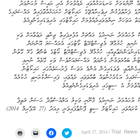
އް ނޫންކަމަށް ކަނޑައަޅުއްވައި ދެއްވުމަށް އެދި ރައީސް މުޙަންމަދު
ގެ ފަރާތްޕުޅުން ދިވެހިރާއްޖޭގެ ހައިކޯޓަށް ހުށަހަޅުއްވާފައިވާ މައްސަލައިގެ
ތް އަވަހަށް ނިންމަވައިދެއްވުމަށް ހައިކޯޓުގައި އެދިވަޑައިގެންފިއެވެ.
 މުޙައްމަދު ނަޝީދުގެ މައްޗަށް އުފުލިފައިވާ ޖިނާޢީ ދަޢުވާއަށް ވަކި
 ނުނިމި ހުޅުމާލޭ މެޖިސްޓްރޭޓް ކޯޓުގައި އެމައްސަލަ އޮންނަން
ޑައިނުގަންނަވާތީއާއި، ހުޅުމާލޭ މެޖިސްޓްރޭޓް ކޯޓުގެ ބެންޗާ ގުޅޭ ގޮތުން
ޓުން ބައްލަވަމުން ގެންދަވާ މައްސަލައަށްވެސް ވަކި ގޮތެއް ނުނިމި
އިގެންދާތީ، ވެވަޑައިގެން އެންމެ އަވަސް ފުރުޞަތެއްގައި ހައިކޯޓުން
ސަލައިގެ އަޑުއެހުންތައް ބާއްވަވައި ދެއްވައި، ފައިސަލާކުރަނިވި ޙުކުމެއް
އްވުމަށް އެ ސިޓީގައި އެދިވަޑައިގެންނެވިއެވެ.
 މުޙައްމަދު ނަޝީދުގެ ޤާނޫނީ ވަކީލު އަލްއުސްތާޛް ޙަސަން ލަޠީފް
ސޮއި ކުރައްވައި ހައިކޯޓަށް ސިޓީ ފޮނުވާފައިވަނީ މިއަދު (27 އޭޕްރިލް 2014)
April 27, 2014
/
Trial News
Click
Click
Click
Click
to
to
to
to