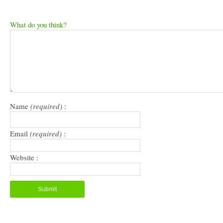
print
email
share
share
(Opens
a
on
on
in
link
Facebook
Twitter
new
to
(Opens
(Opens
What do you think?
window)
a
in
in
friend
new
new
(Opens
window)
window)
in
new
window)
Name
(required)
:
Email
(required)
:
Website :