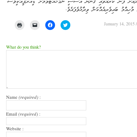
އަށް ފޯނު ކުރައްވައި ޤާނޫނު އަސާސީ ނެގެހެއްޓެވުމަށް ޑީއާރުޕީއަކީވެސް
ް މުހިއްމު ބައިވެރިއެއްކަން ވިދާޅުވެފައެވެ
January 14, 2015
Click
Click
Click
Click
to
to
to
to
print
email
share
share
(Opens
a
on
on
in
link
Facebook
Twitter
new
to
(Opens
(Opens
What do you think?
window)
a
in
in
friend
new
new
(Opens
window)
window)
in
new
window)
Name
(required)
:
Email
(required)
:
Website :