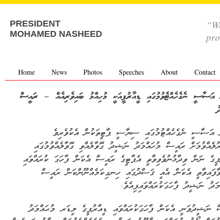
“We
PRESIDENT
MOHAMED NASHEED
pro
Home
News
Photos
Speeches
About
Contact
 އަސާސީ ނެގެހެއްޓެވުމުގައި ޑީއާރުޕީއަކީ މުހިއްމު ބައިވެރިއެއް – ރައީސް
ު
 އަސާސީ ނެގެހެއްޓުމުގައި ސިޔާސީ ޕާޓީތަކުން އެކުވެރިވެ
ރުލެއްވުމަށް ރައީސް މުހައްމަދު ނަޝީދު ގޮވާލެއްވި ގޮވާލެއްވުމުގައި
ޕީގެ ނަން ވިދާޅުނުވެވިވާތީ އެޕާޓީގެ ރައީސް އެކަން ފާހަގަ ކުރައްވައި
ވާފައިވާތީ އެކަން އެއީ ޤަސްދުގައި ހިނގިކަމެއްނޫންކަން ރައީސް
ްމަދު ނަޝީދު ފާހަގަކުރައްވައިފިއެވެ
 ނަޝީދުވަނީ އެކަން ފާހަގަކުރައްވައި ޑީއާރުޕީގެ ލީޑަރ މުޙައްމަދު