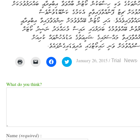
ހުންތަކުގެ ވަކި ހިސާބަކުން ކޯޓުން ބާއްވަވާ އިބްތިދާޢީ ބައްދަލުވުމަކަށް
ވުމަށް ޗިޓު ފޮނުއްވާފައިވާތީ އެކަމުގެ ކަންބޮޑުވުންވެސް
ރައްވާފައިވެއެވެ. އަދި ކޯޓުން ބޭއްވެވުމަށް ނިންމަވާފައިވާ އިބްތިދާޢީ
ލުވުން ބޭއްވެވުމުގެ ބަދަލުގައި ރައީސް މުޙައްމަދު ނަޝީދު ކޯޓަށް
ޅުއްވާފައިވާ މައްސަލައިގެ ޝަރީޢަތުގެ އަޑުއެހުންތައް ކުރިއަށް
ސްދެއްވުމަށް ވަނީ ހައިކޯޓުގައި އެދިވަޑައިގެންފައެވެ.
January 26, 2015
/
Trial News
Click
Click
Click
Click
to
to
to
to
print
email
share
share
(Opens
a
on
on
in
link
Facebook
Twitter
new
to
(Opens
(Opens
What do you think?
window)
a
in
in
friend
new
new
(Opens
window)
window)
in
new
window)
Name
(required)
: