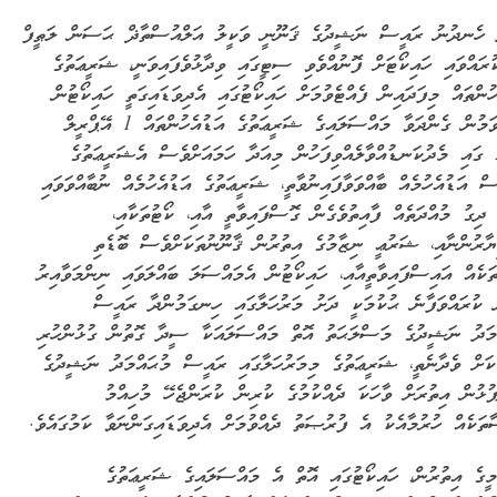
ު ހެނދުނު ރައީސް ނަޝީދުގެ ޤަނޫނީ ވަކީލު އަލްއުސްތާޛް ޙަސަން ލަޠީފް
ރައްވައި ހައިކޯޓަށް ފޮނުއްވެވި ސިޓީގައި ވިދާޅުވެފައިވަނީ، ޝަރީޢަތުގެ
ހުންތައް މިފަދައިން ފެއްޓެވުމަށް ހައިކޯޓުގައި އެދިވަޑައިގަތީ ހައިކޯޓުން
ބައްލަވަމުން ގެންދަވާ މައްސަލައިގެ ޝަރީޢަތުގެ އަޑުއެހުންތައް 1 އޭޕްރީލް
2013 ގައި މެދުކަނޑުއްވާލެއްވިފަހުން މިއަދާ ހަމައަށްވެސް އެޝަރީޢަތުގެ
ސް އަޑުއެހުމެއް ބާއްވަވާފައިނުވާތީ، ޝަރީޢަތުގެ އަޑުއެހުމެއް ނުބާއްވަވައި
 ދިގު މުއްދަތެއް ފާއިތުވެގެން ގޮސްފައިވާތީ އާއި، ކޯޓުތަކާއި،
ާރުންނާއި، ޝަރުޢީ ނިޒާމުގެ އިތުރުން ޤާނޫނުތަކަށްވެސް ބޮޑެތި
ތަކެއް އައިސްފައިވާތީއާއި، ހައިކޯޓުން އެމައްސަލަ ބައްލަވައި ނިންމަވާއިރު
 ކުރައްވަފާނެ ޙުކުމަކީ ދަށު މަރުހަލާގައި ހިނގަމުންދާ ރައީސް
މަދު ނަޝީދުގެ މަސްލަޙަތު އޮތް މައްސަލައަކާ ސީދާ ގޮތުން ގުޅުންހުރި
ކަށް ވެދާނެތީ، ޝަރީޢަތުގެ މިމަރުހަލާގައި ރައީސް މުޙައްމަދު ނަޝީދުގެ
ޕުޅުން އިތުރަށް ވާހަކަ ދެއްކުމުގެ ކުރިން ކުރަންޖެހޭ މުހިއްމު
ތަކެއް ހުރުމާއެކު އެ ފުރުޞަތު ދެއްވުމަށް އެދިވަޑައިގަންނަވާ ކަމުގައެވެ.
ީގެ އިތުރުން، ހައިކޯޓުގައި އޮތް އެ މައްސަލައިގެ ޝަރީޢަތުގެ