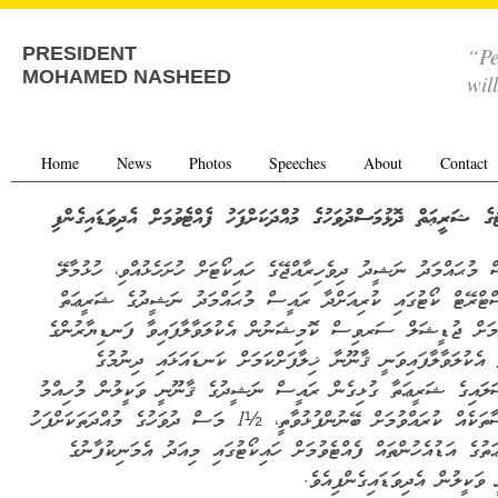
“Pe
PRESIDENT
MOHAMED NASHEED
wil
Home
News
Photos
Speeches
About
Contact
ޓުގެ ޝަރީޢަތް ދޮޅުމަސްދުވަހުގެ މުއްދަކަށްފަހު ފެއްޓެވުމަށް އެދިވަޑައިގެންފި
 މުޙައްމަދު ނަޝީދު ދިވެހިރާއްޖޭގެ ހައިކޯޓަށް ހުށަހެޅުއްވި، ހުޅުމާލޭ
ޓްރޭޓް ކޯޓުގައި ކުރިއަށްދާ ރައީސް މުޙައްމަދު ނަޝީދުގެ ޝަރީޢަތް
މަށް ޖުޑީޝަލް ސަރވިސް ކޮމިޝަނުން އެކުލަވާލާފައިވާ ފަނޑިޔާރުންގެ
 އެކުލަވާލާފައިވަނީ ޤާނޫނާ ޚިލާފަށްކަމަށް ކަނޑައަޅައި ދިނުމުގެ
ލައިގެ ޝަރީޢަތާ ގުޅިގެން ރައީސް ނަޝީދުގެ ޤާނޫނީ ވަކީލުން މުހިއްމު
ދިރާސާތަކެއް ކުރައްވުމަށް ބޭނުންފުޅުވާތީ، ½1 މަސް ދުވަހުގެ މުއްދަތަކަށްފަހު
ތުގެ އަޑުއެހުންތައް ފެއްޓެވުމަށް ހައިކޯޓުގައި މިއަދު އެމަނިކުފާނުގެ
 ވަކީލުން އެދިވަޑައިގެންފިއެވެ.