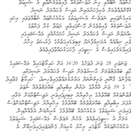
ހުންތައް ނުބޭއްވި ގިނަ ދުވަސްތަކެއް ފާއިތުވަމުންދާތީ އެ ޝަރީޢަތް
ކޮށްދެއްވުމަށް އެކިފަހަރުމަތިން ރައީސް މުޙައްމަދު ނަޝީދު
ޑައިގެންފައިވީ ނަމަވެސް، އެޝަރީޢަތުގެ އަޑުއެހުންތައް ނުބާއްވަވައި މިހައި
ުވަސްތަކެއް ފާއިތުވެގެން ގޮސްފައިވާތީ، ދަޢުވާ ކުރާ ފަރާތުގެ
އްޔަތުން ރައީސް މުޙައްމަދު ނަޝީދު ހުށަހެޅުއްވި މައްސަލައިގައި
ވެރި ނިޔާއެއް އެމަނިކުފާނަށް ލިބިވަޑައިގަތުމުގެ ފުރުޞަތު މިހާރު
ފައިވާކަމުގައިވެސް އެ ސިޓީގައި ފާހަގަކުރައްވާފައިވެއެވެ.
2015 ޖަނަވަރީ 28 ވަނަ ދުވަހުގެ 14:20 އަށް ހައިކޯޓުގައިވާ މައްސަލައިގެ
ދާޢީ ބައްދަލުވުމަށް ޙާޟިރުވުމަށް ރައީސް މުޙައްމަދު ނަޝީދަށާއި
ކުފާނުގެ ޤާނޫނީ ވަކީލުންނަށް އަމުރުކުރައްވާފައިވާހިނދު، “ހައިކޯޓު ޤަވާޢިދު
2011” ގެ 39 ވަނަ މާއްދާގެ ދަށުން، އިބްތިދާޢީ ބައްދަލުވުމެއް ނުވަތަ
ލުވުންތަކެއް ބޭއްވުމުގެ އިޚްތިޔާރު ލިބިދީފައިވަނީ ރަޖިސްޓްރާއަށް ކަމާއި،
ެފަދަ އިބްތިދާޢީ ބައްދަލުވުމެއް ބޭއްވުމުގެ އިޚްތިޔާރު ރަޖިސްޓްރާއަށްވެސް
ފައިވަނީ ޝަރީޢަތުގެ އަޑުއެހުމެއް ބޭއްވުމުގެ ކުރިންކަން އެމާއްދާއިން
ކަމަށް އެ ސިޓީގައިވެއެވެ. އެހެން ނަމަވެސް، މައްސަލައިގެ ޝަރީޢަތުގެ
 އަޑުއެހުންތަކެއް ކޯޓުގައި މިހާރު ކުރިއަށް ގެންދަވައިފައިވަނިކޮށް، އެ