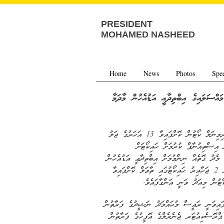
PRESIDENT
MOHAMED NASHEED
Home
News
Photos
Spe
އްސަލައިގެ އިބްތިދާޢީ އަޑުއެހުން މާދަމާ
ރައީސް މުޙައްމަދު ނަޝީދުގެ މައްޗަށް ކްރިމިނަލް ކޯޓުން ކޮށްފައިވާ 13 އަހަރުގެ ޖަލު
އިސްތިއުނާފް ކުރުމަށް ހައިކޯޓަށް
 މެދު ގޮތެއް ނިންމުމަށް އިބްތިދާޢީ އަޑުއެހުން
9 ސެޕްޓެމްބަރު 2015 ދުވަހުގެ މެންދުރު 2 ޖަހާއިރު ހައިކޯޓުގައި ތާވަލް ކޮށްފައިވާ
ޓުން މިއަދު ވަނީ އަންގާފައެވެ.
ްފައިވަނީ ރައީސް މުޙައްމަދު ނަޝީދުގެ ފަރާތުން
ޕްރޮސެކިއުޓަރ ޖެނެރެލްގެ އޮފީހުގެ ފަރާތުން