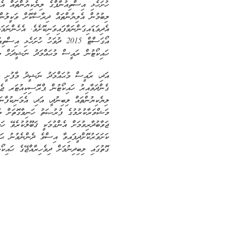
ހުށަހެޅި އިސްތިއުނާފްގެ ލިޔެކިޔުންތައް އެމަ
ލިބުމުން އެލިޔުންތައް ދިރާސާކޮށް ވަކީލުނ
އޯގަސްޓް 2015 ދުވަހު ހުށަހެޅި 
ހައިކޯޓުން ރައީސް މުޙައްމަދު ނަޝީދަށް މި
އަދި، ރައީސް މުޙައްމަދު ނަޝީދު މާފުށީ ޖަ
ގެންދަވާއިރު ހައިކޯޓުން ޕްރޮސިކިއުޓަރ ޖެނ
ލިޔެކިޔުންތައް ލިބިނުދީ، އަދި، އެމަނިކުފާނ
މަޝްވަރާކުރުމުގެ ފުރުޞަތު ހަނިވާގޮތަށް މައ
ޖަވާބުދާރިވުމަށް އެންގުމަކީ ޤަބޫލުކުރެވޭ ހ
ކަށަވަރުކޮށްދީފައިވާ އިސްވެ ދެންނެވުނު ޙ
ގޮތުގައި ލިބިދިނުމަށް ދިވެހިރާއްޖޭގެ ހައިކޯ