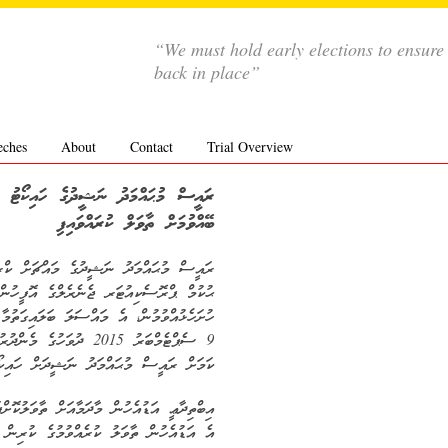
“We must hold early elections to ensure
back in place”
eches
About
Contact
Trial Overview
ރައީސް މުޙައްމަދު ނަޝީދުގެ ހައިކޯޓު މަ
ބޭއްވުމަށް ތާވަލް ކުރައްވައިފި
ޙުކުމް ޕްރޮސެކިއުޓަރ ޖެނެރެލްގެ އޮފީހުން 
ހުށަހެޅުއްވުމުން، އެ މައްސަލަ ބަލައިގަތުމާ
ކަމަށް ރައީސް މުޙައްމަދު ނަޝީދަށް ހައިކޯ
އިބްތިދާޢީ އަޑުއެހުން މާދަމާއަށް ތާވަލުކޮށ
އެ އަޑުއެހުން ތާވަލު ކުރެއްވުމުގެ ކުރިން 