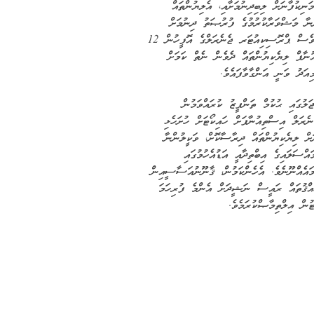
ނިކުފާނަށް ލިބިދިނުމަށާއި، އެލިޔުންތައް
ްނާ މަޝްވަރާކުރުމުގެ ފުރުޞަތު ދިނުމަށް
އެދިވަޑައިގަންނަވާފައިވަނިކޮށެވެ. އެހެންނަމަވެސް ޕްރޮސިކިއުޓަރ ޖެނެރަލްގެ އޮފީހުން 12
އިސްތިއުނާފް ލިޔެކިޔުންތައް ދެވެން ނެތް ކަމަށް
އަދު ވަނީ އަންގާވާފައެވެ.
ލުގައި ޙުކުމް ތަންފީޒު ކުރައްވަމުން
ެރަލް އިސްތިއުނާފަށް ހައިކޯޓަށް ހުށަހެޅި
ަށް ލިޔެކިޔުންތައް ދިރާސާކޮށް، ވަކީލުންނާ
ްސަލައިގެ އިބްތިދާއީ އަޑުއެހުމުގައި
ަމައެއްނޫނެވެ. އެހެންކަމުން، ޤާނޫނުއަސާސީއިން
ައްޤުތައް ރައީސް ނަޝީދަށް އެންމެ ފުރިހަމަ
ޓުން އިލްތިމާޞްކުރަމެވެ.