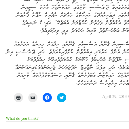
ކަމުގައިވާ ޖޭ.އެސް.ސީ، ކޯޓްގައި ދައްކަންޖެހޭ ވާހަކަ ސިޓީއިން
ޅުއްވައި ދިވެހިރާއްޖޭގެ ހައިކޯޓްގެ މައްޗަށް ނާޖާއިޒް ނުފޫޒް ފޯރުވަން
އްވާ އުޅުއްވުން ވަގުތުން ހުއްޓާލަން އެބަޖެހޭ” ރައީސް ނަޝީދުގެ
މާން އަލްއުސްތާޛާ މާރިޔާ އަހްމަދު ދީދީ ވިދާޅުވިއެވެ.
ް.ސީއިން ޤާނޫނު އަސާސީއާއި ޤާނޫނާއި ހިލާފަށް މިހިންގާ އަމަލުތައް
ހުން އެންމެ ހަރުކަށި އިބާރާތުން ކުށްވެރިކުރަމެވެ. އަދި ޖޭ.އެސް.ސީ އިން
 ނުފޫޒުން އެއްކިބާވެ ޤާނޫނަށް ހުރުމަތްތެރިކޮށް ހިއްތެވުމަށް
ވަމެވެ. އަދި މިފަދަ ނާޖާއިޒް ނުފޫޒުތަކަށް ޖެހިލުންވެވަޑައިނުގަންނަވާ،
ރާއްޖޭގެ ހައިކޯޓުން އެބޭފުޅުންގެ ޤާނޫނީ މަސައްކަތްޕުޅުތައް ކުރިއަށް
ވުމަށް އިލްތިމާސް ދަންނަވަމެވެ.
April 29, 2013
Click
Click
Click
Click
to
to
to
to
print
email
share
share
(Opens
a
on
on
in
link
Facebook
Twitter
new
to
(Opens
(Opens
What do you think?
window)
a
in
in
friend
new
new
(Opens
window)
window)