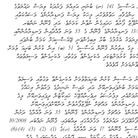
ޤާނޫނު އަސާސީގެ 141 (ނ) ބުނަނީ އަމިއްލަ ފަރުދަކު ވިޔަސް، ދައުލަތުގެ
 ހިންގުމާއި ޙަވާލުވެހުރި މީހަކު ވިޔަސް ފަނޑިޔާރުންގެ މަސައްކަތާއި
ުފޫޒް ފޯރުވާ ހަދައިގެން ނުވާނެ ކަމަށެވެ. އަދި ޤާނޫން ނަންބަރ
13/2010 ފަނޑިޔާރުންގެ ޤާނޫން ގެ 35 ވަނަ މާއްދާއިން ފަނޑިޔާރުންނާއި
ިޔަވަޅު އެޅުމުގެ ބާރު ލިބިގެންވަނީ ޖޭއެސްސީއަށް ކަމަށް ބުނެފައި
ވެއެވެ. މީގެ އިތުރުން ޤާނޫން އަސާސީގެ 51 (ބ) އިން ކުށުން ބަރީއަ ވުމަށް،
ކަތް ކުރުމަށްޓަކައި އެކަށީގެންވާ ވަގުތާއި، އެކަށިގެންވާ ވަސީލަތްތައް
ވާނެކަމަށް އޮވެއެވެ.
ު އަސާސީން ކުށުން ބަރީއަތްވުމަށް އެކަށިގެންވާ ވަގުތާއި ވަސީލަތް
ކަމަށް ބުނެފައިވަނިކޮށް، އަދި ރައީސް ނަޝީދުގެ ފަރާތުން މިހައްގު
ނުމަށްއެދި މިފުރުސަތު ދިވެހިރާއްޖޭހެ ހައިކޯޓުން ދީފައިވަނިކޮށް، މީގެ
 ފަނޑިޔާރުންގެ މައްޗަށް ނުފޫޒުފޯރުވުން މަނާކޮށްފައިވަނިކޮށް،
ފަނޑިޔާރުންގެ މައްޗަށް ފަނޑިޔާރުންގެ ޤާނޫނުގެ 35 ވަނަ މާއްދާގެ ދަށުން
ނުފޫޒުފޯރުވޭފަދަ ދައުލަތުގެ މަގާމެއްގައި ތިއްބަވައި، ޤާނޫނު ނަމްބަރ 10/2008
ޖޭ.އެސް.ސީގެ ޤާނޫނުގެ 17 ވަނަ މާއްދާގެ (ހ)ގެ (1)، (2)، (3)، (4)،(6)،
(7)، (8)އާއި ހިލާފަށް ހައިކޯޓަށް ސިޓީ ފޮނުވައި، މައްސަލައިގެ އެއް