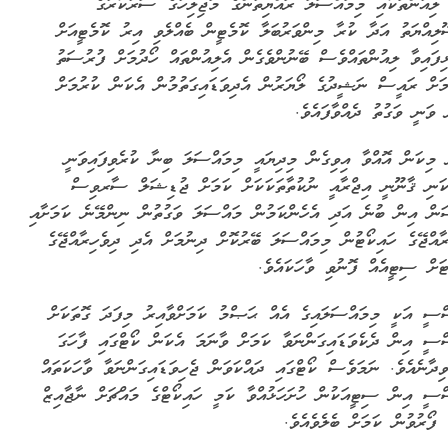
 ލިއުންތަކާއި މިމައްސަލަ ރައްޔިތުންގެ މަޖިލިހުގެ ސަރުކާރުގެ
ލިއްޔަތު އަދާ ކުރާ މިންވަރުބަލާ ކޮމެޓީން ބެއްލެވި އިރު ކޮމެޓީއަށް
ޅިފައިވާ ލިއުންތައްވެސް ބޭނުންވެގެން އެލިއުންތައް ހޯދުމަށް ފުރުސަތު
މަށް ރައީސް ނަޝީދުގެ ލޯޔަރުން އެދިވަޑައިގަތުމުން އެކަން ކުރުމަށް
 ވަނީ ވަގުތު ދެއްވާފައެވެ.
 މިކަން އޮއްވާ އިވިގެން މިދިޔައީ މިމައްސަލަ ބިނާ ކުރެވިފައިވަނީ
ކަނި ޤާނޫނީ އިޖްރާއީ ނުކުތާތަކަކަށް ކަމަށް ޖުޑިޝަލް ސާރވިސް
ން އިން ބުނެ އަދި އެހެންކަމުން މައްސަލަ ވަގުތުން ނިންމޭނެ ކަމަށާއި
ރާއްޖޭގެ ހައިކޯޓުން މިމައްސަލަ ބޭރުކޮށް ދިނުމަށް އެދި ދިވެހިރާއްޖޭގެ
ޓަށް ސިޓީއެއް ފޮނުވި ވާހަކައެވެ.
ސީ އަކީ މިމައްސަލައިގެ އެއް ޙަޞްމު ކަމަށްވާއިރު މިފަދަ ގޮތަކަށް
ސީ އިން ދެކެވަޑައިގަންނަވާ ކަމަށް ވާނަމަ އެކަން ކޯޓްގައި ފާހަގަ
ވިދާނެއެވެ. ނަމަވެސް ކޯޓްގައި ދައްކަވަން ޖެހިވަޑައިގަންނަވާ ވާހަކަތައް
ސީ އިން ސިޓީއަކުން ހުށަހަޅުއްވާ ކަމީ ހައިކޯޓްގެ މައްޗަށް ނާޖާއިޒް
 ފޯރުވުން ކަމަށް ބެލެވެއެވެ.