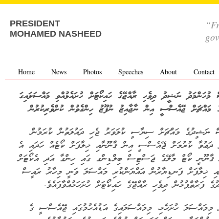
“Fr
PRESIDENT
MOHAMED NASHEED
go
Home
News
Photos
Speeches
About
Contact
 މުހަންމަދު ނަޝީދު ދިވެހި ރާއްޖޭގެ ހައިކޯޓަށް ހުށައެޅުއްވި މައްސަލައިގަ
ގެ މައްޗަށް ޖޭއެސްސީ އިން ނާޖާއިޒު ނުފޫޒު ހިންގެވުން ކުށްވެރިކުރުން
ް ނަޝީދުގެ މައްޗަށް ސިޔާސީ ކުލަވަރު ޖެހި ދައުލަތުން ކުރަމުން
 ދަޢުވާ ކުރުމަށް ޖޭއެސްސީ އިން ޤާނޫނާއި ޚިލާފަށް ކޯޓެއް ހަދައި އެ
 ޤާނޫނީ ކޯޓް މާލޭގެ ޖަސްޓިސް ބިލްޑިންގ ގައި ހިންގާ އަދި އެކޯޓަށް
އި ޚިލާފަށް ފަނޑިޔާރުން އައްޔަންކުރި މައްސަލަ ވަނީ މިހާރު ރައީސް
ގެ ފަރާތްޕުޅުން ދިވެހި ރާއްޖޭގެ ހައިކޯޓަށް ހުށަހަޅުއްވާފައެވެ.
 މިމައްސަލަ ހުށަހެޅި، މިމައްސަލައިގެ އަޑުއެހުމުގައި ޖޭއެސްސީ ގެ