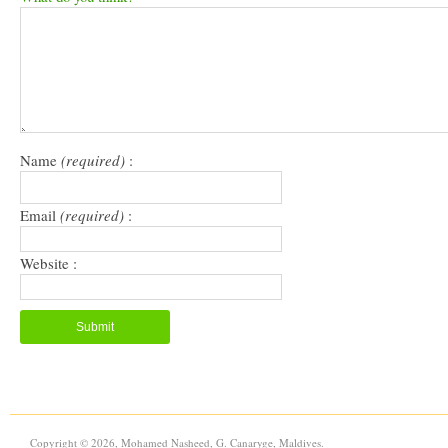
window)
a
in
in
friend
new
new
(Opens
window)
window)
in
new
window)
Name
(required)
:
Email
(required)
:
Website :
Copyright © 2026, Mohamed Nasheed, G. Canaryge, Maldives.