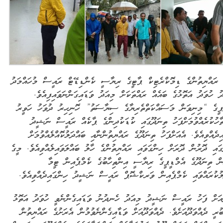
 ރައްޔިތުންގެ ޑިމޮކްރެޓިކް ޕާޓީގެ ރިޔާސީ ކެންޑިޑޭޓް ރައީސް މުހައްމަދު
 ހުވަދު އަތޮޅުގެ ބައެއް ރައްތަކަށް މިއަދު ވަޑައިގަންނަވައިފިއެވެ.
ޕީގެ “މިނިވަން މަސައްކަތްތެރިޔާގެ ސިޔާސަތު” ހޮނިހިރު ދުވަހު ހަވީރު
ތާހުކުރެއްވުމަށްފަހު ތިނަދޫގައި ކުޑަކުދިންގެ ޕާކެއް ރައީސް ނަޝީދު
އިދެއްވިއެވެ. އެއަށްފަހު ތިނަދޫގެ ރައްޔިތުންނާއި ބައްދަލުކޮއްލެއްވުމަށް
ގައި ދޮރުން ދޮރަށް ހިންގަވައި ރައްޔިތުންގެ ހާލު ބައްލަވައިލެއްވިއެވެ. މީގެ
ން ތިނަދޫގެ އެމްޑީޕީގެ ރިޔާސީ އިންތިހާބުގެ ކެމްޕެއިން ޓީމާ
ލުކުރައްވައި ކެމްޕެއިން ވަރކްޝޮޕް ރައީސް ނަޝީދު ހިންގައިދެއްވިއެވެ.
އަށް ފަހު ރައީސް ނަޝީދު މިއަދު ހެނދުނު ވަޑައިގެންނެވީ ހުވަދު އަތޮޅު
ބުރީ ދެއްވަދޫއަށެވެ. ދެއްވަދޫއަށް ވަޑާއިގެންނެވުމުން އެރަށުގެ ރައްޔިތުން