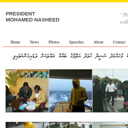
“Pe
PRESIDENT
MOHAMED NASHEED
wil
Home
News
Photos
Speeches
About
Contact
 މުހައްމަދު ނަޝީދު ހުވަދު އަތޮޅުގެ ބައެއް ރައްތަކަށް ވަޑައިގަންނަވައިފި