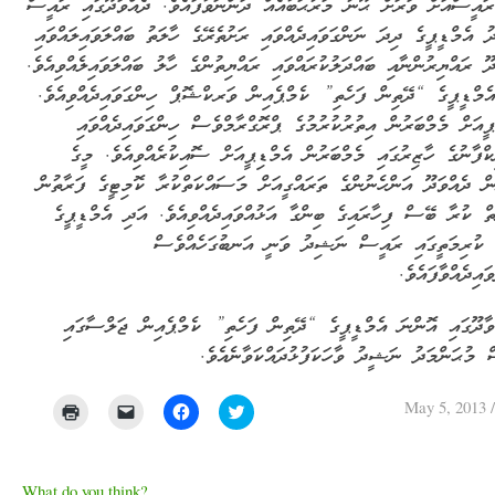
ައީސްއަށް ވަރަށް ޙޫނު މަރުޙަބާއެއް ދަންނަވާފައެވެ. ދެއްވަދޫގައި ރައީސް
 އެމްޑީޕީގެ ދިދަ ނަންގަވައިދެއްވައި ރަށުތެރޭގެ ހާލަތު ބައްލަވައިލައްވައި
ދޫ ރައްޔިރުންނާއި ބައްދަލުކުރައްވައި ރައްޔިތުންގެ ހާލު ބައްލަވައިލެއްވިއެވެ.
ެމްޑީޕީގެ “ދޭތިން ފަހެތި” ކެމްޕެއިން ވަރކްޝޮޕް ހިންގަވައިދެއްވިއެވެ.
ޕީއަށް މެމްބަރުން އިތުރުކުރުމުގެ ޕްރޮގްރާމްވެސް ހިންގަވައިދެއްވައި
ކްފާނުގެ ހާޒިރުގައި މެމްބަރުން އެމްޑިޕީއަށް ސޮއިކުރެއްވިއެވެ. މީގެ
ން ދެއްވަދޫ އަންހެނުންގެ ތަރައްގީއަށް މަސައްކަތްކުރާ ކޮމިޓީގެ ފަރާތުން
ތް ކުރާ ބޭސް ފިހާރައިގެ ބިންގާ އަޅުއްވައިދެއްވިއެވެ. އަދި އެމްޑީޕީގެ
 ކުރިމަތީގައި ރައީސް ނަޝިދު ވަނީ އަނބުގަހެއްވެސް
ައިދެއްވާފައެވެ.
ާދޫގައި އޮންނަ އެމްޑީޕީގެ “ދޭތިން ފަހެތި” ކެމްޕެއިން ޖަލްސާގައި
 މުޙަންމަދު ނަޝީދު ވާހަކަފުޅުދައްކަވާނެއެވެ.
May 5, 2013
Click
Click
Click
Click
to
to
to
to
print
email
share
share
(Opens
a
on
on
in
link
Facebook
Twitter
new
to
(Opens
(Opens
What do you think?