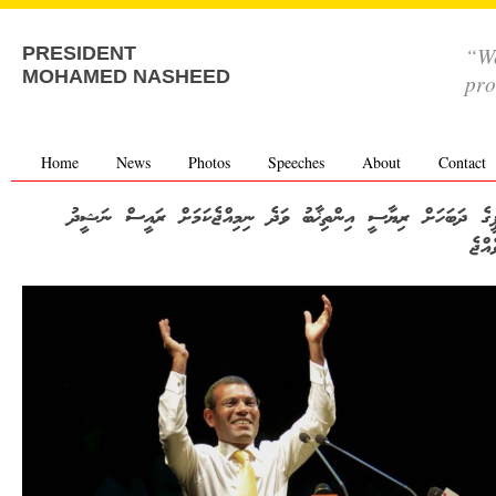
“We
PRESIDENT
MOHAMED NASHEED
pro
Home
News
Photos
Speeches
About
Contact
ޕީގެ ދަބަހަށް ރިޔާސީ އިންތިޚާބު ވަދެ ނިމިއްޖެކަމަށް ރައީސް ނަޝީދު
ެއްޖެ