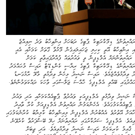
ރައްޔިތުންގެ ޑިމޮކްރަޓިކް ޕާޓީގެ ދަބަހަށް އިންތިޚާބު ވަދެ ނިމިއްޖެ
އި އިންތިހާބު އޮތީ ކިހިލި ޖަހައިލައިގެން މޮޅުވާ ގޮތަށް ކަމަށާއި އެއީ
 ރައްޔިތުންނަށް އެމްޑީޕީން ވީ ވައުދުތައް ފުއްދާފައިވާތީ ކަމަށް
ރައްޔިތުންގެ ޑިމޮކްރަޓިކް ޕާޓީގެ ރިޔާސީ ކެންޑިޑޭޓް ރައީސް މުޙައްމަދު
 ވިދާޅުވެއްޖެއެވެ. ރައީސް ނަޝީދު މިހެން ވިދާޅުވީ މާލޭ ރާޅުގަނޑު
އްދުގައި ބޭއްވި އެމްޑީޕީގެ ޚާއްސަ ޖަލްސާގައި ވާހަކަ ދައްކަވަމުންނެވެ.
 ނަޝީދު ވިދާޅުވީ އެމްޑީޕީއަކީ ވައުދުވާ ޕާޓީއެއްކަމަށާއި އަދި ވައުދު
 ޕާޓީއެއްކަމުގައެވެ. އެހެންކަމުން ރައްޔިތުން އެމްޑީޕީއަށް ކުރާ ތާއީދު
ހާއަށް އޮތުރުވެ އެއްބުރުން އެމްޑީޕީން މިއިންތިޚާބު ކާމިޔާބު ކުރާނެކަމުގައި
ވިއެވެ. އެމްޑީޕީގެ ސަރުކާރުގައި ރައްޔިތުނަށް ހިލޭ ބޭސްފަރުވާ ކުރެވޭނެ
 ޤާއިމު ކުރިކަމަށް ރައީސް ނަޝީދު ވިދާޅުވިއެވެ. އަދި ޖީބަށް