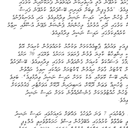
ރުވާ ކުރެވޭނެ މާލީ އެހީތެރިކަން ދައުލަތުން ފޯރުކޮށްދިން ކަމުގައި
ވިއެވެ. “އެމްޑީޕީން ޖީބަށް ލައިދިނީ ބޭސްފަރުވާ ކުރެވޭނެ ފައިސާ.
 ޖެހުން ނިމުނީ” ރައީސް ނަޝީދު ވިދާޅުވިއެވެ. އަދި އެމަނިކުފާނުގެ
 ކަމުގައި ދޮށީ އުމުރުގެ މީހުންނަށް ޕެންޝަން ދެވޭނެ އުސޫލާއި ނިޒާމު
 ކުރެއްވިކަމުގައި ރައީސް ނަޝީދު ވިދާޅުވިއެވެ.
ޕީއަކީ ވައުދުވާ ޕާޓީއެއްކަމަށް ތަކުރާރު ކުރައްވަމުން ކުރިއަށް އޮތް
ރިޔާސީ އިންތިޚާބު ކާމިޔަ ވުމުން ފުރަތަމަ އަހަރުގެ ތެރޭގައި 70 ރަށުގެ
ަމާގެ މަސައްކަތް ކުރިއަށް ގެންދަވާނެ ކަމުގައި ވިދާޅިވއެވެ. ބޭސްފަރުވާ
ށް ޑޮކްޓަރު ގާތަށް ދިއުމުން ޑޮކްޓަރަށް ދައްކައި ނިމިގެ ރައްުިތުން
ނާނީ ބޭސް ކޮތަޅާއި އެކު ކަމަށް ރައީސް ނަޝީދު ވިދާޅުވިއެ ެ. ބަލިވެ
އި ޖެހުނީމާ ވަޠަން ދޫކޮށް، އަނބިދަރިން ދޫކޮށް އަވަށްޓެރި ޤައުމުތަކަށް
ެހުން ހުއްޓުވުމަކަށް ގެނެސްދެއްވާނެ ކަމަށް ރައީސް ނަޝީދު
ިއެވެ.
2013 ފެބްރުއަރީ 7 ވަނަ ދުވަހުގެ މައްޗަށް އަލިއަޅުވައި ރައީސް ނަޝީދު
ވީ ބަޣާވާތް ކުރުމުގައި އެބޭފުޅުން އިސްވެ ހަރަކާތްތެރިވީ އެމްޑީޕީ