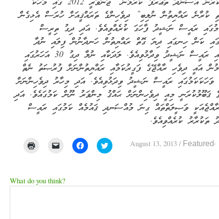
ސަރުކާރުން އާސަންދަ ތަަޢާރަފް ކުރުމުން “ޖަނަވަރީ 2012 ގައި މަހަކު
ތި ކުރާނެ ރައްޔިތުން ނުލިބި” ދިވެހިންގެ ތަރައްޤީއަށް ހުރަސް އެޅިގެން
މުގައި ރައީސް ނަޝީދު ފާހަގަ ކުރެއްވިއެވެ. އަދި ދިގު ތިރީސް
ގައި ކަން ހިނގައި ދިޔަ ގޮތް ރައްޔިތުން ހަނދާނުން ފިލައި ނުދާ
ކަމުގައި ރައީސް ނަޝީދު ވިދާޅުވިއެވެ. ލަދަކާއި ނުލާ ދިގު 30 އަހަރުގައި
މުން އައީ ދިވެހި ރާއްޖޭގެ ފަގީރުކަމާއި ރައްޔިތުންނަށް ފުރުޞަތު ނެތް
 ވަހަކަކަމުގައި ރައީސް ނަޝީދު ވިދަޅުވިއެވެ. އަދި މިހާރު ދިވެހިންނަށް
 ޤަބޫލުކުރަނީ މިއީ ދިވެހިންނަށް ޙައްޤު މިންވަރު ނޫން ކަމުގައެވެ. އަދި
ރާއްޖެއަކީ ވަޞީލަތްތައް ގިނަ މުއްސަނދި ޤައުމެއް ކަމުގައި ރައީސް
 ތަކުރާރު ކުރެއްވިއެވެ.
August 13, 2013
/
Featured
Click
Click
Click
Click
to
to
to
to
print
email
share
share
(Opens
a
on
on
in
link
Facebook
Twitter
new
to
(Opens
(Opens
What do you think?
window)
a
in
in
friend
new
new
(Opens
window)
window)
in
new
window)